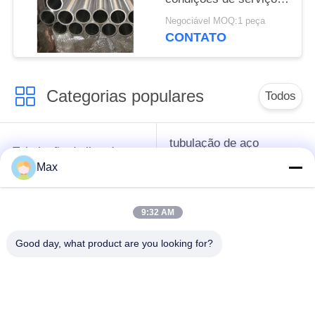
extremas (ASTM B862
Negociável MOQ:1 peça
/ DIN 3.7025)
CONTATO
Categorias populares
Todos
tubulação de aço
Tubulação da liga de
inoxidável frente e
níquel
Max
verso super
9:32 AM
tubulação de aço
tubulação de aço
inoxidável austenítica
revestida
Good day, what product are you looking for?
Tubulação de aço
tubulação de aço de
sem emenda
baixa temperatura