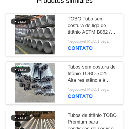
Produtos similares
PRIVACY
TOBO Tubo sem
POLICY
costura de liga de
titânio ASTM B862 /
DIN 3.7025, Alta
Negociável MOQ:1 peça
resistência à corrosão
CONTATO
Tubos sem costura de
titânio TOBO.7025,
Alta resistência à
corrosão e durável
Negociável MOQ:1 peça
CONTATO
Tubos de titânio TOBO
Premium para
condições de serviço