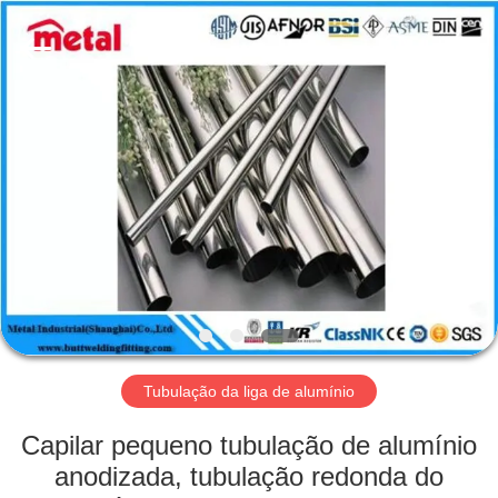
2026
TOBO
STEEL
GROUP
CHINA.
All
Rights
Reserved.
CASA
PRODUTOS
SOBRE
NÓS
EXCURSÃO
DA
Tubulação da liga de alumínio
FÁBRICA
Capilar pequeno tubulação de alumínio
anodizada, tubulação redonda do