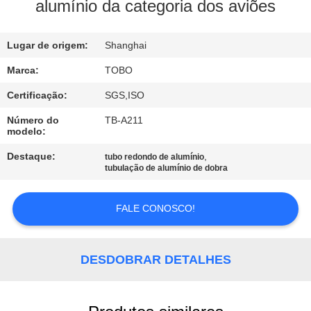
CONTROLE
alumínio da categoria dos aviões
DA
Lugar de origem:
Shanghai
QUALIDADE
Marca:
TOBO
CONTACTE-
Certificação:
SGS,ISO
NOS
Número do
TB-A211
modelo:
NOTÍCIA
Destaque:
,
tubo redondo de alumínio
tubulação de alumínio de dobra
CASOS
FALE CONOSCO!
MAPA
DESDOBRAR DETALHES
DO
SITE