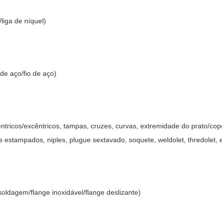
liga de níquel)
de aço/fio de aço)
êntricos/excêntricos, tampas, cruzes, curvas, extremidade do prato/copo
estampados, niples, plugue sextavado, soquete, weldolet, thredolet, e
soldagem/flange inoxidável/flange deslizante)