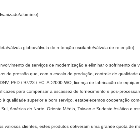
lvanizado/alumínio)
leta/válvula globo/válvula de retenção oscilante/válvula de retenção)
senvolvimento de serviços de modernização e eliminar o sofrimento d
os de pressão que, com a escala de produção, controle de qualidade
, DNV, PED / 97/23 / EC, AD2000-WO, licença de fabricação de equipa
ficazes para compensar a escassez de fornecimento e pós-processam
ido à qualidade superior e bom serviço, estabelecemos cooperação com
Sul, América do Norte, Oriente Médio, Taiwan e Sudeste Asiático e ass
s valiosos clientes, estes produtos obtiveram uma grande quota de 