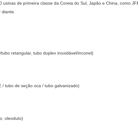
120 usinas de primeira classe da Coreia do Sul, Japão e China, co
diante.
ubo retangular, tubo duplex inoxidável/inconel)
/ tubo de seção oca / tubo galvanizado)
o, oleoduto)