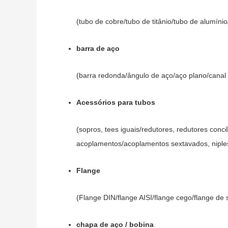
(tubo de cobre/tubo de titânio/tubo de alumínio/
barra de aço
(barra redonda/ângulo de aço/aço plano/canal 
Acessórios para tubos
(sopros, tees iguais/redutores, redutores conc
acoplamentos/acoplamentos sextavados, niples 
Flange
(Flange DIN/flange AISI/flange cego/flange de 
chapa de aço / bobina