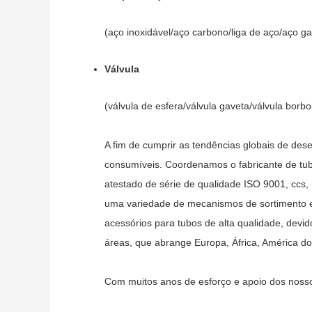
(aço inoxidável/aço carbono/liga de aço/aço ga
Válvula
(válvula de esfera/válvula gaveta/válvula borbo
A fim de cumprir as tendências globais de de
consumíveis. Coordenamos o fabricante de tub
atestado de série de qualidade ISO 9001, ccs
uma variedade de mecanismos de sortimento e
acessórios para tubos de alta qualidade, dev
áreas, que abrange Europa, África, América do 
Com muitos anos de esforço e apoio dos nosso