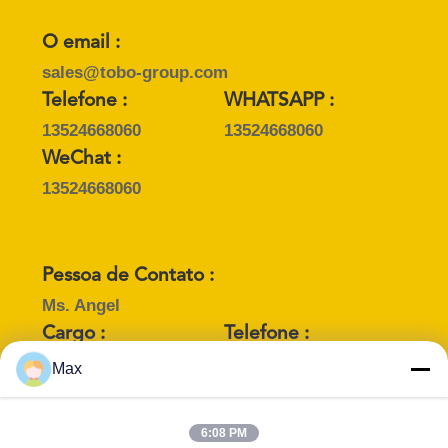
PRIVACY
O email :
POLICY
sales@tobo-group.com
Telefone :
WHATSAPP :
13524668060
13524668060
WeChat :
13524668060
Pessoa de Contato :
Ms. Angel
Cargo :
Telefone :
marking Engineer
+8615710108231
Max
WHATSAPP :
WeChat :
+8617717082304
+8617717082304
6:08 PM