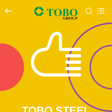
2026
TOBO
STEEL
GROUP
CHINA.
All
Rights
Reserved.
CASA
PRODUTOS
SOBRE
NÓS
EXCURSÃO
DA
FÁBRICA
TOBO STEEL