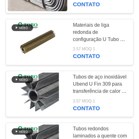
CONTROLE
CONTATO
DA
QUALIDADE
Materiais de liga
178
redonda de
tubulação de aço
configuração U Tubo de
CONTACTE-
trocador de calor finado
inoxidável
3.57 MOQ:1
NOS
em configuração U
CONTATO
Forma para
austenítica
desempenho
NOTÍCIA
Tubos de aço inoxidável
Ubend U Fin 309 para
CASOS
transferência de calor de
125
superfície prolongada
3.57 MOQ:1
tubulação de aço
CONTATO
MAPA
revestida
DO
Tubos redondos
SITE
laminados a quente com