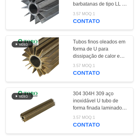
barbatanas de tipo LL e
PRIVACY
cabeça redonda
3.57 MOQ:1
POLICY
CONTATO
500
Tubulação de aço
Tubos finos oleados em
sem emenda
forma de U para
dissipação de calor em
ambientes industriais
3.57 MOQ:1
CONTATO
86
304 304H 309 aço
tubulação de aço de
inoxidável U tubo de
forma finada laminado a
baixa temperatura
quente tubo de
3.57 MOQ:1
superfície estendida 1
CONTATO
mm - 5 mm