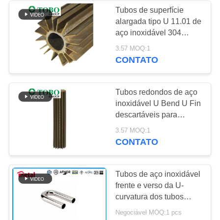
Tubos de superfície
alargada tipo U 11.01 de
158
aço inoxidável 304
tubulação titanium
304H 309 para
3.57 MOQ:1
transferência de calor
CONTATO
da liga
melhorada
Tubos redondos de aço
inoxidável U Bend U Fin
descartáveis para
trocadores de calor
127
3.57 MOQ:1
SCH40 laminados a
CONTATO
tubulação da liga de
quente
alumínio
Tubos de aço inoxidável
frente e verso da U-
curvatura dos tubos
A/SA789 UNS S31803
Negociável MOQ:1 pcs
da U-curvatura de