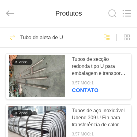
2026
TOBO
STEEL
Produtos
GROUP
CHINA.
All
Rights
Reserved.
CASA
923
Tubo de aleta de U
Tubulação da liga
PRODUTOS
de níquel
Tubos de secção
redonda tipo U para
SOBRE
embalagem e transporte
NÓS
em caixas de madeira
3.57 MOQ:1
CONTATO
590
EXCURSÃO
tubulação de aço
DA
Tubos de aço inoxidável
Ubend 309 U Fin para
FÁBRICA
inoxidável frente e
transferência de calor
duradoura em SCH40
verso super
3.57 MOQ:1