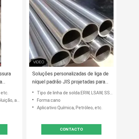
ssura
Soluções personalizadas de liga de
a
níquel padrão JIS projetadas para
atender a padrões industriais
 etc.
Tipo de linha de solda:ERW, LSAW, SSAW, etc.
 e
rigorosos e critérios de
amento, etc.
Forma:cano
s de
desempenho
Aplicativo:Química, Petróleo, etc.
CONTACTO