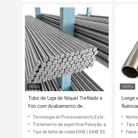
Tubo de Liga de Níquel Trefilado a
Longa v
Frio com Acabamento de
fluênci
Superfície Jateado Personalizado
estabil
Tecnologia de Processamento:Estirado a frio, laminado, etc.
Nome 
para Maior Durabilidade e Proteção
expansã
Tratamento de superfície:Poluição, arejamento, etc.
Tipo de tu
Contra Corrosão
desgast
Tipo de linha de solda:ERW, LSAW, SSAW, etc.
Faixa