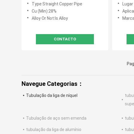
barras N04400 do tubo das
N04400
Type:Straight Copper Pipe
Lugar
tubulações de aço de liga do níquel
de níqu
Cu (Min):28%
Aplica
Alloy Or Not:Is Alloy
Marc
CONTACTO
Pag
Navegue Categorias：
Tubulação da liga de níquel
tubu
supe
Tubulação de aço sem emenda
tubu
tubulação da liga de alumínio
tubu