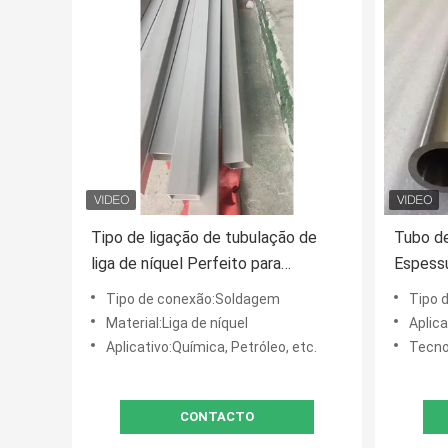
Tipo de ligação de tubulação de
Tubo de
liga de níquel Perfeito para
Espessu
sistemas de energia renovável
com Pre
Tipo de conexão:Soldagem
Tipo 
Resistente à corrosão e duradouro
Níquel 
Material:Liga de níquel
Aplica
Aplicativo:Química, Petróleo, etc.
Tecnologi
CONTACTO