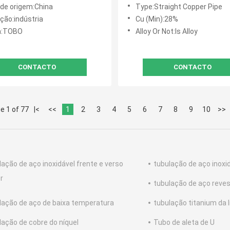
 2.4360 Tubo sem costura
barras N04400 do tubo das
 de origem:China
Type:Straight Copper Pipe
el
tubulações de aço de liga d
ção:indústria
Cu (Min):28%
a:TOBO
Alloy Or Not:Is Alloy
CONTACTO
CONTACTO
e 1 of 77
|<
<<
1
2
3
4
5
6
7
8
9
10
>>
lação de aço inoxidável frente e verso
tubulação de aço inoxi
r
tubulação de aço reves
lação de aço de baixa temperatura
tubulação titanium da l
lação de cobre do níquel
Tubo de aleta de U