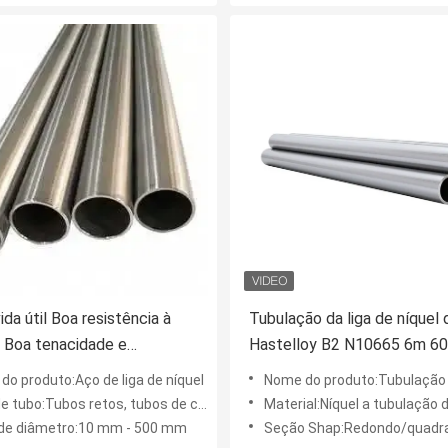
ida útil Boa resistência à
Tubulação da liga de níquel 
a Boa tenacidade e
Hastelloy B2 N10665 6m 6
idade Baixa taxa de
3.91mm
do produto:Aço de liga de níquel
Nome do produto:Tubulação de aç
o térmica Resistente ao
bo:Tubos retos, tubos de curvatura em U, tubos de bobina
Material:Níquel a tubulação de aço N10
e e à fadiga
 de diâmetro:10 mm - 500 mm
Seção Shap:Redondo/quadrado/r