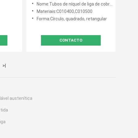
do tubo do níquel da liga de cobre
Nome:Tubos de níquel de liga de cobre sem costura
o níquel
C71500 C12200
Materiais:C010400,C010500
Forma:Círculo, quadrado, retangular
CONTACTO
>|
dável austenítica
tida
iga