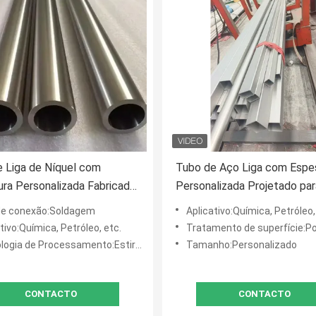
 Liga de Níquel com
Tubo de Aço Liga com Espe
ra Personalizada Fabricado
Personalizada Projetado par
cisão Tubo de Liga de
Atender Padrões Industriais,
de conexão:Soldagem
Aplicativo:Química, Petróleo,
Projetado para Durabilidade
Proporcionando Resistência
tivo:Química, Petróleo, etc.
Tratamento de superfície:Poluição, arej
Longevidade para Aplicaçõe
a de Processamento:Estirado a frio, laminado, etc.
Tamanho:Personalizado
Fabricação
CONTACTO
CONTACTO