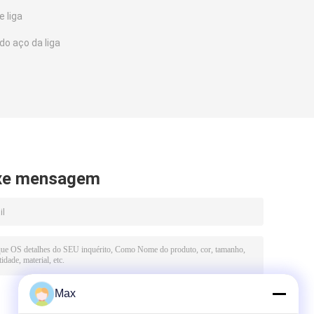
 liga
do aço da liga
xe mensagem
Max