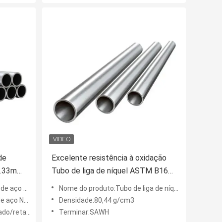
de
Excelente resistência à oxidação
0.33mm
Tubo de liga de níquel ASTM B165
Tubo soldado
o de liga
Nome do produto:Tubo de liga de níquel
665 de liga
Densidade:80,44 g/cm3
etangular
Terminar:SAWH