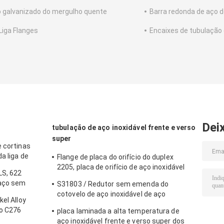
 galvanizado do mergulho quente
Barra redonda de aço de
Liga Flanges
Encaixes de tubulação 
Dei
tubulação de aço inoxidável frente e verso
super
e cortinas
a liga de
Flange de placa do orifício do duplex
2205, placa de orifício de aço inoxidável
LS, 622
frente e verso super da classe 900
 aço sem
S31803 / Redutor sem emenda do
cotovelo de aço inoxidável de aço
kel Alloy
inoxidável frente e verso super dos
ro C276
placa laminada a alta temperatura de
encaixes de tubulação S32205 304
aço inoxidável frente e verso super dos