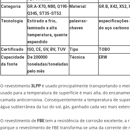
Categoria
GR.A-X70, N80, Q195-
Material:
GR.B, X42, X52, 
Q345, ST35-ST52
Tecnologia
Estirado a frio,
palavras-
especificações 
laminado a alta
chaves
do aço carbono
temperatura, quente
expandido
Certificado
ISO, CE, GV, BV, TUV
Tipo
TOBO
Capacidade
De 200000
Técnica
ERW
da fonte
toneladas/toneladas
pelo mês
O revestimento
é usado principalmente transportando o meio
3LPP
usado para a temperatura de superfície é mais alta, do encanamen
camada anticorrosiva. Consequentemente a temperatura de superfí
água subterrânea da luz do sol, gás, ganhado cada vez mais ext
O revestimento de
tem a resistência de corrosão excelente, a re
FBE
porque o revestimento de FBE transforma-se uma da corrente de 