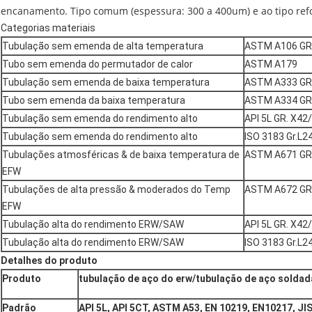
encanamento. Tipo comum (espessura: 300 a 400um) e ao tipo ref
Categorias materiais
Tubulação sem emenda de alta temperatura
ASTM A106 GR. 
Tubo sem emenda do permutador de calor
ASTM A179
Tubulação sem emenda de baixa temperatura
ASTM A333 GR.
Tubo sem emenda da baixa temperatura
ASTM A334 GR.
Tubulação sem emenda do rendimento alto
API 5L GR. X4
Tubulação sem emenda do rendimento alto
ISO 3183 Gr.L24
Tubulações atmosféricas & de baixa temperatura de
ASTM A671 GR
EFW
Tubulações de alta pressão & moderados do Temp
ASTM A672 GR
EFW
Tubulação alta do rendimento ERW/SAW
API 5L GR. X4
Tubulação alta do rendimento ERW/SAW
ISO 3183 Gr.L24
Detalhes do produto
Produto
tubulação de aço do erw/tubulação de aço soldad
Padrão
API 5L, API 5CT, ASTM A53, EN 10219, EN10217, JI