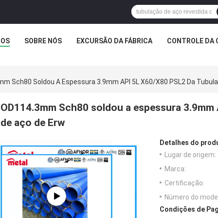
TOS
SOBRE NÓS
EXCURSÃO DA FÁBRICA
CONTROLE DA 
m Sch80 Soldou A Espessura 3.9mm API 5L X60/X80 PSL2 Da Tubula
OD114.3mm Sch80 soldou a espessura 3.9mm A
de aço de Erw
Detalhes do prod
Lugar de origem:
Marca:
Certificação:
Número do model
Condições de Pag