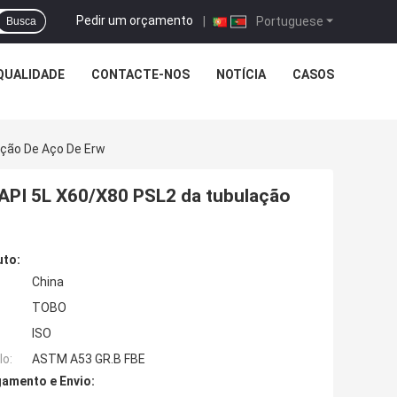
Pedir um orçamento
|
Portuguese
Busca
QUALIDADE
CONTACTE-NOS
NOTÍCIA
CASOS
ção De Aço De Erw
PI 5L X60/X80 PSL2 da tubulação
uto:
China
TOBO
ISO
o:
ASTM A53 GR.B FBE
amento e Envio: