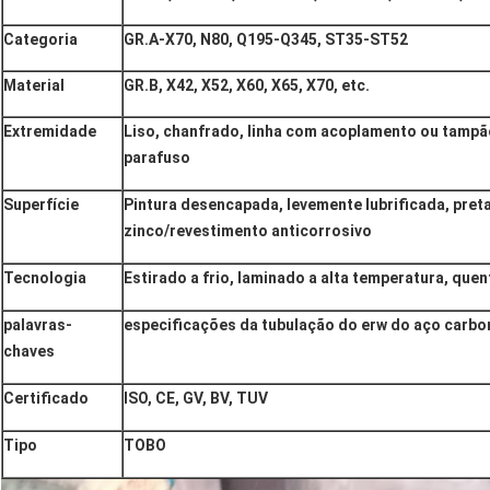
Categoria
GR.A-X70, N80, Q195-Q345, ST35-ST52
Material
GR.B, X42, X52, X60, X65, X70, etc.
Extremidade
Liso, chanfrado, linha com acoplamento ou tampão
parafuso
Superfície
Pintura desencapada, levemente lubrificada, pret
zinco/revestimento anticorrosivo
Tecnologia
Estirado a frio, laminado a alta temperatura, que
palavras-
especificações da tubulação do erw do aço carbo
chaves
Certificado
ISO, CE, GV, BV, TUV
Tipo
TOBO