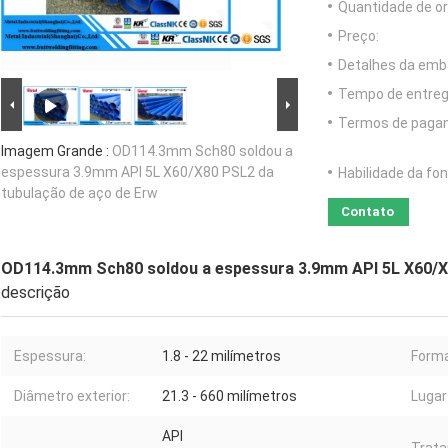
Quantidade de o
Preço:
Detalhes da emb
Tempo de entreg
Termos de paga
Imagem Grande :
OD114.3mm Sch80 soldou a
espessura 3.9mm API 5L X60/X80 PSL2 da
Habilidade da fon
tubulação de aço de Erw
Contato
OD114.3mm Sch80 soldou a espessura 3.9mm API 5L X60/X8
descrição
Espessura:
1.8 - 22 milímetros
Forma
Diâmetro exterior:
21.3 - 660 milímetros
Lugar
API