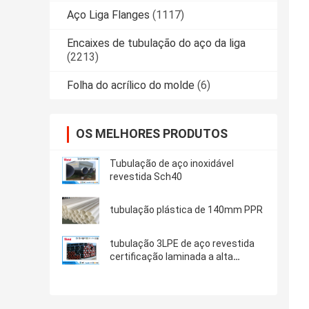
Aço Liga Flanges
(1117)
Encaixes de tubulação do aço da liga
(2213)
Folha do acrílico do molde
(6)
OS MELHORES PRODUTOS
Tubulação de aço inoxidável
revestida Sch40
tubulação plástica de 140mm PPR
tubulação 3LPE de aço revestida
certificação laminada a alta
temperatura do API de uma
espessura de 1,8 - 22 milímetros