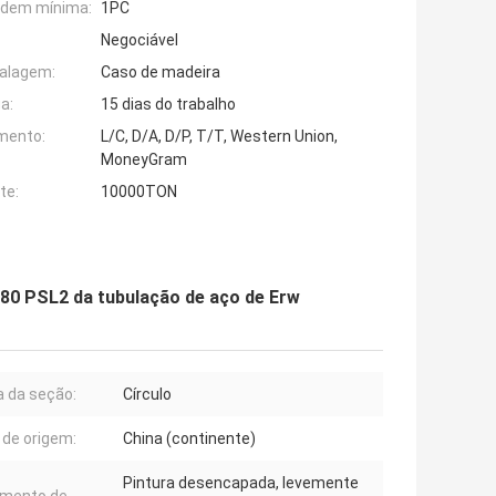
rdem mínima:
1PC
Negociável
alagem:
Caso de madeira
a:
15 dias do trabalho
mento:
L/C, D/A, D/P, T/T, Western Union,
MoneyGram
te:
10000TON
0 PSL2 da tubulação de aço de Erw
 da seção:
Círculo
 de origem:
China (continente)
Pintura desencapada, levemente