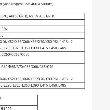
orçado (espessura: 400 a 500um).
B/C, API 5L GR. B, ASTM A53 GR. B
 3/6
 6
2/X46/X52/X56/X60/X65/X70/X80 PSL-1/PSL-2
5, L290, L320, L360, L390, L415, L450, L485
. CC60/CC65/CC70
. B60/B65/B70/C55/C60/C65/C70
2/X46/X52/X56/X60/X65/X70/X80 PSL-1/PSL-2
5, L290, L320, L360, L390, L415, L450, L485
a
S G3444