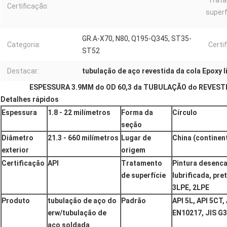
Trat
Certificação:
superf
GR.A-X70, N80, Q195-Q345, ST35-
Categoria:
Certif
ST52
Destacar:
tubulação de aço revestida da cola Epoxy 
ESPESSURA 3.9MM do OD 60,3 da TUBULAÇÃO do REVEST
Detalhes rápidos
Espessura
1.8 - 22 milímetros
Forma da
Círculo
seção
Diâmetro
21.3 - 660 milímetros
Lugar de
China (continen
exterior
origem
Certificação
API
Tratamento
Pintura desenc
de superfície
lubrificada, pre
3LPE, 2LPE
Produto
tubulação de aço do
Padrão
API 5L, API 5CT
erw/tubulação de
EN10217, JIS G
aço soldada