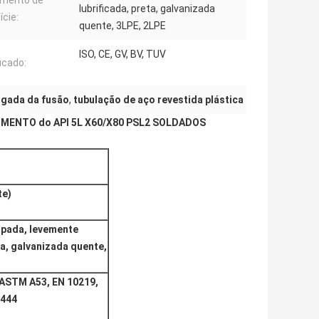
amento de
lubrificada, preta, galvanizada
ície:
quente, 3LPE, 2LPE
ISO, CE, GV, BV, TUV
icado:
ligada da fusão
,
tubulação de aço revestida plástica
IMENTO do API 5L X60/X80 PSL2 SOLDADOS
te)
apada, levemente
ta, galvanizada quente,
, ASTM A53, EN 10219,
3444