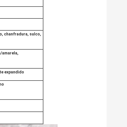
, chanfradura, sulco,
a/amarela,
nte expandido
no