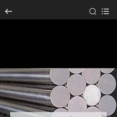
2026
TOBO
STEEL
GROUP
CHINA.
All
Rights
Reserved.
CASA
PRODUTOS
SOBRE
NÓS
EXCURSÃO
DA
FÁBRICA