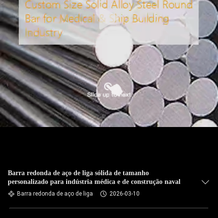
CONTROLE
DA
QUALIDADE
CONTACTE-
NOS
NOTÍCIA
CASOS
MAPA
Barra redonda de aço de liga sólida de tamanho
personalizado para indústria médica e de construção naval
DO
Barra redonda de aço de liga
2026-03-10
SITE