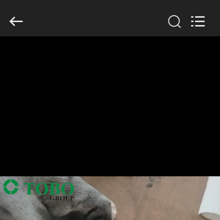
2026
TOBO
STEEL
GROUP
CHINA.
All
Rights
Reserved.
CASA
PRODUTOS
SOBRE
NÓS
EXCURSÃO
DA
FÁBRICA